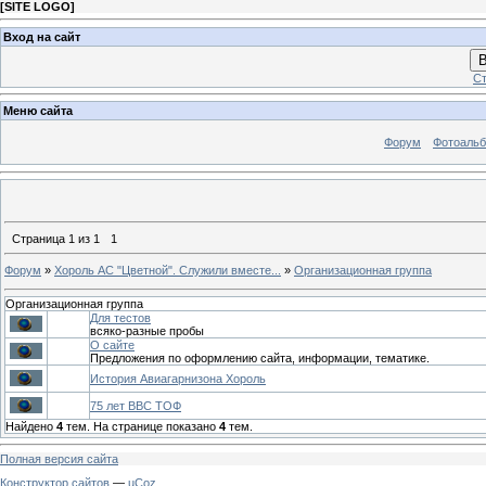
[
SITE LOGO
]
Вход на сайт
В
Ст
Меню сайта
Форум
Фотоаль
Страница
1
из
1
1
Форум
»
Хороль АС "Цветной". Служили вместе...
»
Организационная группа
Организационная группа
Для тестов
всяко-разные пробы
О сайте
Предложения по оформлению сайта, информации, тематике.
История Авиагарнизона Хороль
75 лет ВВС ТОФ
Найдено
4
тем. На странице показано
4
тем.
Полная версия сайта
Конструктор сайтов
—
uCoz