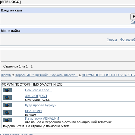
[
SITE LOGO
]
Вход на сайт
В
Ст
Меню сайта
Форум
Фотоаль
Страница
1
из
1
1
Форум
»
Хороль АС "Цветной". Служили вместе...
»
ФОРУМ ПОСТОЯННЫХ УЧАСТН
ФОРУМ ПОСТОЯННЫХ УЧАСТНИКОВ
Немного о себе...
304-й ОГДРАП
к истории полка
Куда пропал Буржуй
БЕЗ ТЕМЫ
вэлкам
Из истории АВИАЦИИ
что нашел интересного в сети по авиационной тематике
Найдено
5
тем. На странице показано
5
тем.
Полная версия сайта